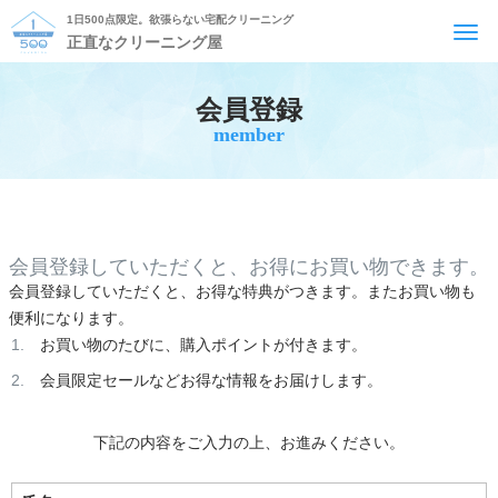
1日500点限定。欲張らない宅配クリーニング
T
正直なクリーニング屋
o
g
g
l
会員登録
e
member
n
a
v
i
g
a
t
i
会員登録していただくと、お得にお買い物できます。
o
会員登録していただくと、お得な特典がつきます。またお買い物も
n
便利になります。
お買い物のたびに、購入ポイントが付きます。
会員限定セールなどお得な情報をお届けします。
下記の内容をご入力の上、お進みください。