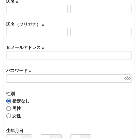
氏名
(
必
氏名（フリガナ）
須
)
(
必
Ｅメールアドレス
須
)
(
必
パスワード
須
)
(
必
性別
須
指定なし
)
男性
女性
生年月日