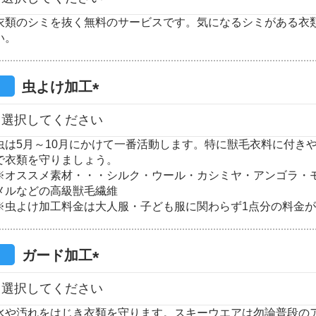
必
衣類のシミを抜く無料のサービスです。気になるシミがある衣
須
い。
)
虫よけ加工
(
必
虫は5月～10月にかけて一番活動します。特に獣毛衣料に付き
須
で衣類を守りましょう。
)
※オススメ素材・・・シルク・ウール・カシミヤ・アンゴラ・
メルなどの高級獣毛繊維
※虫よけ加工料金は大人服・子ども服に関わらず1点分の料金
ガード加工
(
必
水や汚れをはじき衣類を守ります。スキーウエアは勿論普段の