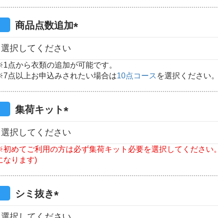
須
)
商品点数追加
(
必
※1点から衣類の追加が可能です。
須
※7点以上お申込みされたい場合は
10点コース
を選択ください
)
集荷キット
(
必
※初めてご利用の方は必ず集荷キット必要を選択してください。
須
になります)
)
シミ抜き
(