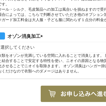
須
です。
)
ウール・シルク、毛皮製品への加工は風合いを損ねますので受
場合によっては、こちらで判断させていただき他のオプション
※ガード加工料金は大人服・子ども服に関わらず１点分の料金
オゾン消臭加工
(
必
衣類をオゾンが充満している空間に入れることで消臭します。 
須
と結合することで安定する特性を使い、ニオイの原因となる物
)
化させることでニオイを取除きます。 オゾン消臭はハンガー掛
おくだけなので衣類へのダメージはありません。