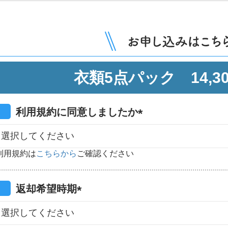
衣類5点パック
14,3
利用規約に同意しましたか
(
必
利用規約は
こちらから
ご確認ください
須
)
返却希望時期
(
必